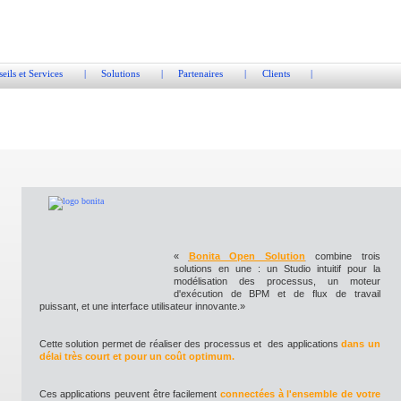
eils et Services
|
Solutions
|
Partenaires
|
Clients
|
«
Bonita Open Solution
combine trois
solutions en une : un Studio intuitif pour la
modélisation des processus, un moteur
d'exécution de BPM et de flux de travail
puissant, et une interface utilisateur innovante.»
Cette solution permet de réaliser des processus et des applications
dans un
délai très court et pour un coût optimum.
Ces applications peuvent être facilement
connectées à l'ensemble de votre