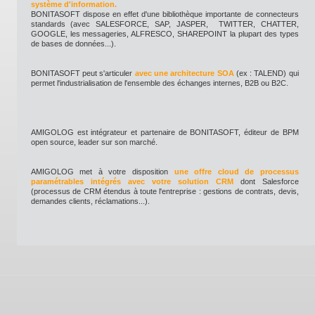
système d'information.
BONITASOFT dispose en effet d'une bibliothèque importante de connecteurs
standards (avec SALESFORCE, SAP, JASPER, TWITTER, CHATTER,
GOOGLE, les messageries, ALFRESCO, SHAREPOINT la plupart des types
de bases de données...).
BONITASOFT peut s'articuler
avec une architecture SOA
(ex : TALEND) qui
permet l'industrialisation de l'ensemble des échanges internes, B2B ou B2C.
AMIGOLOG est intégrateur et partenaire de BONITASOFT, éditeur de BPM
open source, leader sur son marché.
AMIGOLOG met à votre disposition
une offre cloud de processus
paramétrables intégrés avec votre solution CRM
dont Salesforce
(processus de CRM étendus à toute l'entreprise : gestions de contrats, devis,
demandes clients, réclamations...).