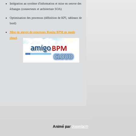
Intégration au système d'information et mise en oeuvre des
échanges (connecteurs et architecture SOA)
Optimisation des processus (définition de KPI, tableaux de
bord)
Mise en œuvre de processus Bonita BPM
en m
ode
cloud
.
Animé par
Joomla!®