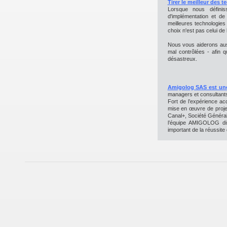
Tirer le meilleur des 
Lorsque nous définis
d'implémentation et de
meilleures technologie
choix n'est pas celui de 
Nous vous aiderons auss
mal contrôlées - afin 
désastreux.
Amigolog SAS est une 
managers et consultants
Fort de l’expérience ac
mise en œuvre de projet
Canal+, Société Générale
l’équipe AMIGOLOG di
important de la réussite